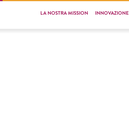
LA
LA
NOSTRA MISSION
NOSTRA MISSION
INNOVAZIONE
INNOVAZIONE
VEG'BURGER