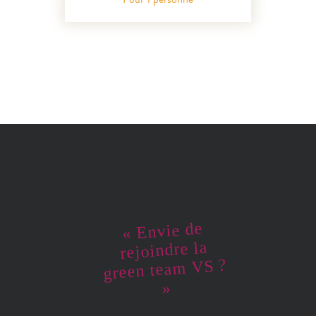
« Envie de
rejoindre la
green team VS ?
»